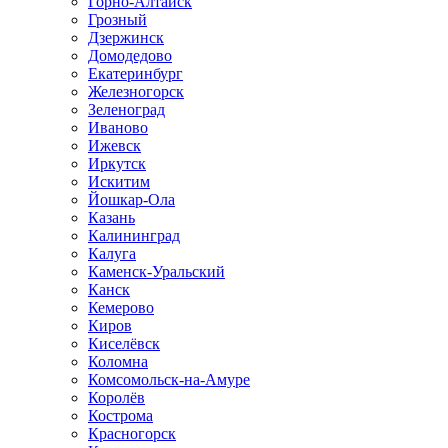
Горно-Алтайск
Грозный
Дзержинск
Домодедово
Екатеринбург
Железногорск
Зеленоград
Иваново
Ижевск
Иркутск
Искитим
Йошкар-Ола
Казань
Калининград
Калуга
Каменск-Уральский
Канск
Кемерово
Киров
Киселёвск
Коломна
Комсомольск-на-Амуре
Королёв
Кострома
Красногорск