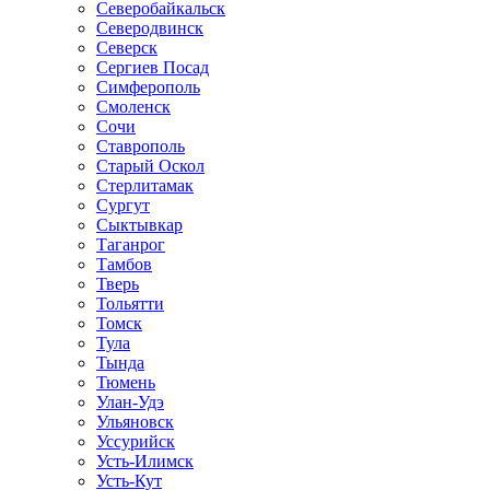
Северобайкальск
Северодвинск
Северск
Сергиев Посад
Симферополь
Смоленск
Сочи
Ставрополь
Старый Оскол
Стерлитамак
Сургут
Сыктывкар
Таганрог
Тамбов
Тверь
Тольятти
Томск
Тула
Тында
Тюмень
Улан-Удэ
Ульяновск
Уссурийск
Усть-Илимск
Усть-Кут