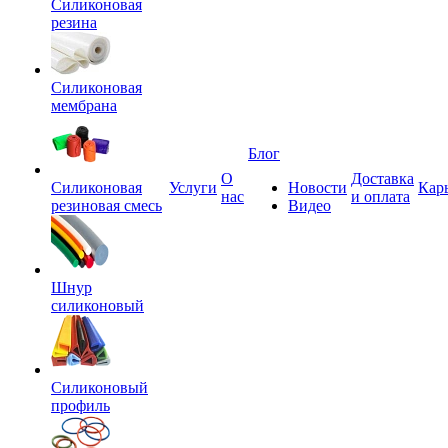
Силиконовая
резина
Силиконовая
мембрана
Блог
О
Доставка
Силиконовая
Услуги
Новости
Кар
нас
и оплата
резиновая смесь
Видео
Шнур
силиконовый
Силиконовый
профиль