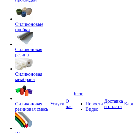
Силиконовые
пробки
Силиконовая
резина
Силиконовая
мембрана
Блог
О
Доставка
Силиконовая
Услуги
Новости
Кар
нас
и оплата
резиновая смесь
Видео