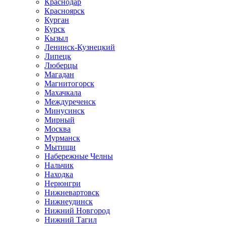
Краснодар
Красноярск
Курган
Курск
Кызыл
Ленинск-Кузнецкий
Липецк
Люберцы
Магадан
Магнитогорск
Махачкала
Междуреченск
Минусинск
Мирный
Москва
Мурманск
Мытищи
Набережные Челны
Нальчик
Находка
Нерюнгри
Нижневартовск
Нижнеудинск
Нижний Новгород
Нижний Тагил