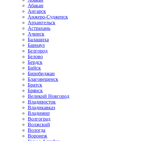
Абакан
Ангарск
Анжеро-Судженск
Архангельск
Астрахань
Ачинск
Балашиха
Барнаул
Белгород
Белово
Бердск
Бийск
Биробиджан
Благовещенск
Братск
Брянск
Великий Новгород
Владивосток
Владикавказ
Владимир
Волгоград
Волжский
Вологда
Воронеж