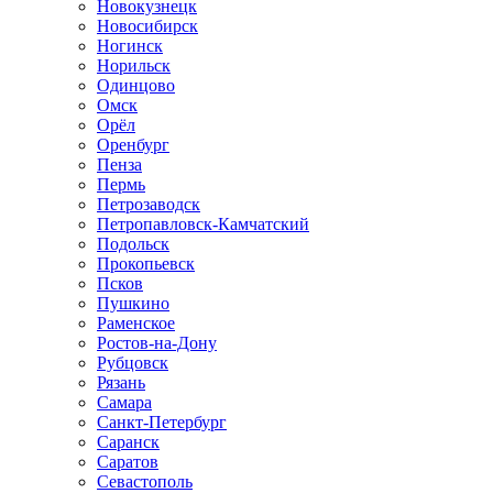
Новокузнецк
Новосибирск
Ногинск
Норильск
Одинцово
Омск
Орёл
Оренбург
Пенза
Пермь
Петрозаводск
Петропавловск-Камчатский
Подольск
Прокопьевск
Псков
Пушкино
Раменское
Ростов-на-Дону
Рубцовск
Рязань
Самара
Санкт-Петербург
Саранск
Саратов
Севастополь