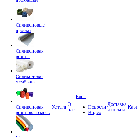
Силиконовые
пробки
Силиконовая
резина
Силиконовая
мембрана
Блог
О
Доставка
Силиконовая
Услуги
Новости
Кар
нас
и оплата
резиновая смесь
Видео