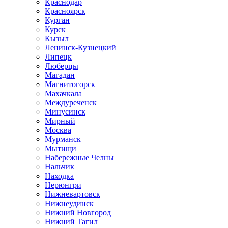
Краснодар
Красноярск
Курган
Курск
Кызыл
Ленинск-Кузнецкий
Липецк
Люберцы
Магадан
Магнитогорск
Махачкала
Междуреченск
Минусинск
Мирный
Москва
Мурманск
Мытищи
Набережные Челны
Нальчик
Находка
Нерюнгри
Нижневартовск
Нижнеудинск
Нижний Новгород
Нижний Тагил