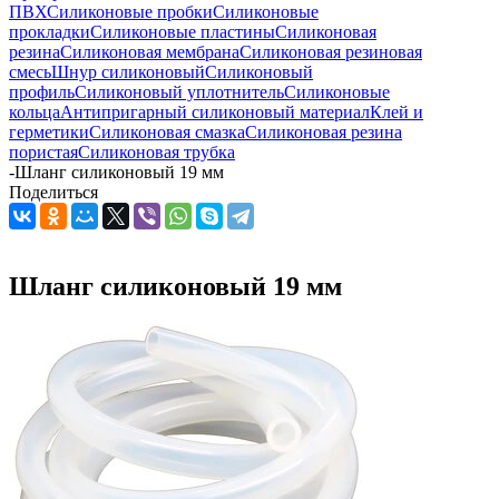
ПВХ
Силиконовые пробки
Силиконовые
прокладки
Силиконовые пластины
Силиконовая
резина
Силиконовая мембрана
Силиконовая резиновая
смесь
Шнур силиконовый
Силиконовый
профиль
Силиконовый уплотнитель
Силиконовые
кольца
Антипригарный силиконовый материал
Клей и
герметики
Силиконовая смазка
Силиконовая резина
пористая
Силиконовая трубка
-
Шланг силиконовый 19 мм
Поделиться
Шланг силиконовый 19 мм