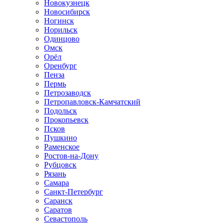
Новокузнецк
Новосибирск
Ногинск
Норильск
Одинцово
Омск
Орёл
Оренбург
Пенза
Пермь
Петрозаводск
Петропавловск-Камчатский
Подольск
Прокопьевск
Псков
Пушкино
Раменское
Ростов-на-Дону
Рубцовск
Рязань
Самара
Санкт-Петербург
Саранск
Саратов
Севастополь