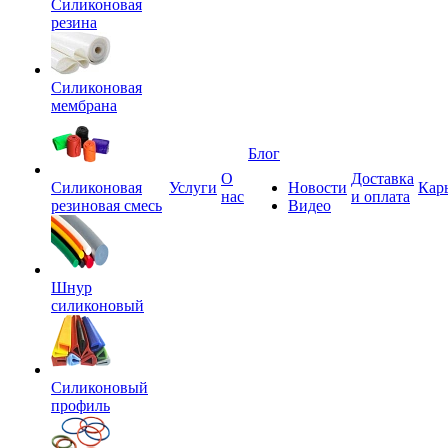
Силиконовая
резина
Силиконовая
мембрана
Блог
О
Доставка
Силиконовая
Услуги
Новости
Кар
нас
и оплата
резиновая смесь
Видео
Шнур
силиконовый
Силиконовый
профиль