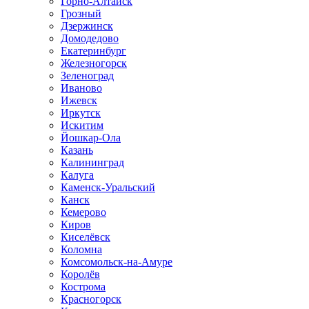
Горно-Алтайск
Грозный
Дзержинск
Домодедово
Екатеринбург
Железногорск
Зеленоград
Иваново
Ижевск
Иркутск
Искитим
Йошкар-Ола
Казань
Калининград
Калуга
Каменск-Уральский
Канск
Кемерово
Киров
Киселёвск
Коломна
Комсомольск-на-Амуре
Королёв
Кострома
Красногорск