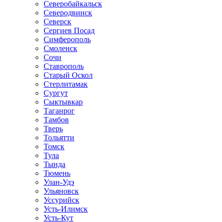
Северобайкальск
Северодвинск
Северск
Сергиев Посад
Симферополь
Смоленск
Сочи
Ставрополь
Старый Оскол
Стерлитамак
Сургут
Сыктывкар
Таганрог
Тамбов
Тверь
Тольятти
Томск
Тула
Тында
Тюмень
Улан-Удэ
Ульяновск
Уссурийск
Усть-Илимск
Усть-Кут