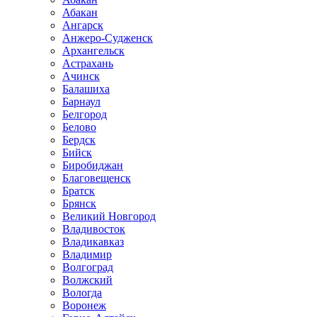
Абакан
Ангарск
Анжеро-Судженск
Архангельск
Астрахань
Ачинск
Балашиха
Барнаул
Белгород
Белово
Бердск
Бийск
Биробиджан
Благовещенск
Братск
Брянск
Великий Новгород
Владивосток
Владикавказ
Владимир
Волгоград
Волжский
Вологда
Воронеж